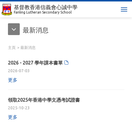
基督教香港信義會心誠中學
T
Fanling Lutheran Secondary School
o
g
最新消息
g
l
e
主頁
最新消息
n
a
v
2026 - 2027 學年課本書單
i
2026-07-03
g
更多
a
t
i
領取2025年香港中學文憑考試證書
o
n
2025-10-23
更多