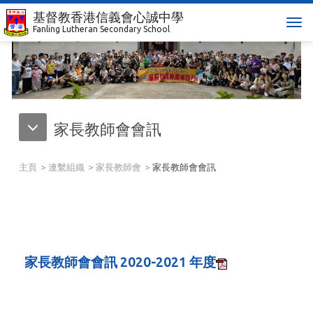
基督教香港信義會心誠中學
T
Fanling Lutheran Secondary School
o
g
g
l
e
n
家長教師會會訊
a
v
i
主頁
連繫組織
家長教師會
家長教師會會訊
g
a
t
i
o
n
家長教師會會訊 2020-2021 年度